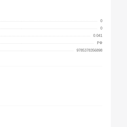
0
0
0.041
РФ
9785378356898