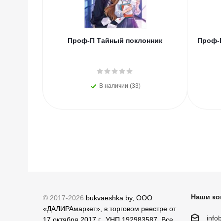
Проф-П Тайный поклонник
Проф-П
В наличии (33)
Наши ко
© 2017-2026
bukvaeshka.by, ООО
«ДАЛИРАмаркет», в торговом реестре от
inf
17 октября 2017 г., УНП 192983587. Все