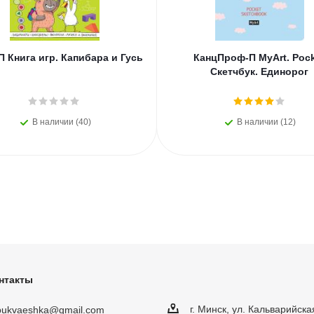
 Книга игр. Капибара и Гусь
КанцПроф-П MyArt. Poc
Скетчбук. Единорог
В наличии (40)
В наличии (12)
нтакты
г. Минск, ул. Кальварийска
obukvaeshka@gmail.com