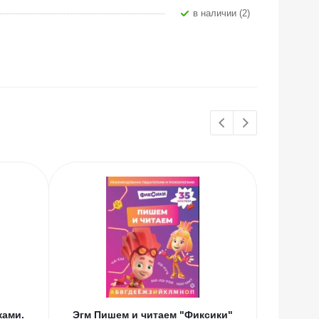
В наличии (2)
ками.
Эгм Пишем и читаем "Фиксики"
Во