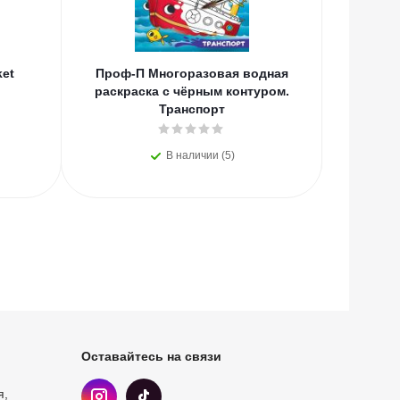
ket
Проф-П Многоразовая водная
Проф-
раскраска с чёрным контуром.
Русс
Транспорт
В наличии (5)
Оставайтесь на связи
я,