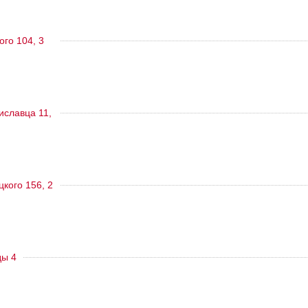
ого 104, 3
тиславца 11,
цкого 156, 2
ды 4