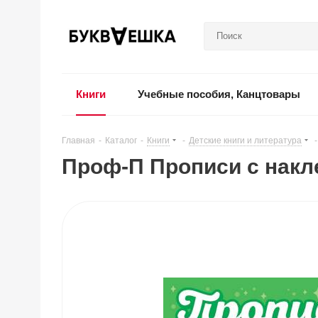
Книги
Учебные пособия, Канцтовары
Главная
-
Каталог
-
Книги
-
Детские книги и литература
-
Проф-П Прописи с накл