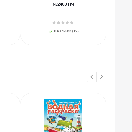
№2403 ПЧ
пр
В наличии (19)
НОВИНКИ