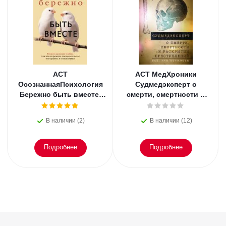
АСТ
АСТ МедХроники
ОсознаннаяПсихология
Судмедэксперт о
Бережно быть вместе.
смерти, смертности и
Второе дыхание любви,
раскрытии
или как пережить
преступлений. Всё, что
В наличии (2)
В наличии (12)
эмоциональное
осталось. Блэк
Подробнее
Подробнее