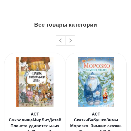
Все товары категории
АСТ
АСТ
СокровищаМирЛитДетей
СказкиБабушкиЗимы
Планета удивительных
Морозко. Зимние сказки.