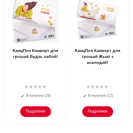
КанцПоп Канверт для
КанцПоп Канверт для
грошай Будзь сабой!
грошай Жыві з
асалодай!
В наличии (26)
В наличии (12)
Подробнее
Подробнее