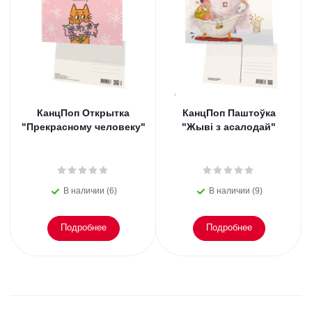
КанцПоп Открытка
КанцПоп Паштоўка
"Прекрасному человеку"
"Жыві з асалодай"
В наличии (6)
В наличии (9)
Подробнее
Подробнее