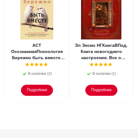
АСТ
Эл Эксмо НГКнигаВПод.
ОсознаннаяПсихология
Книга новогоднего
Бережно быть вместе.
настроения. Все о
Второе дыхание любви,
главном празднике
или как пережить
зимы: от украшения
В наличии (2)
В наличии (1)
эмоциональное
елки
Подробнее
Подробнее