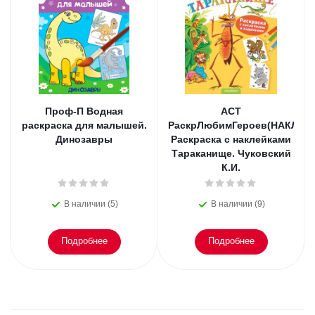
Проф-П Водная
АСТ
раскраска для малышей.
РаскрЛюбимГероев(НАКЛ)
Динозавры
Раскраска с наклейками
Тараканище. Чуковский
К.И.
В наличии (5)
В наличии (9)
Подробнее
Подробнее