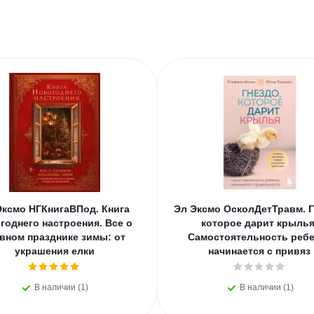
Эксмо НГКнигаВПод. Книга
Эл Эксмо ОсколДетТравм. Г
годнего настроения. Все о
которое дарит крылья
вном празднике зимы: от
Самостоятельность ребе
украшения елки
начинается с привяз
В наличии (1)
В наличии (1)