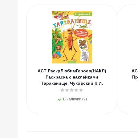
АСТ РаскрЛюбимГероев(НАКЛ)
АС
Раскраска с наклейками
Пр
Тараканище. Чуковский К.И.
В наличии (9)