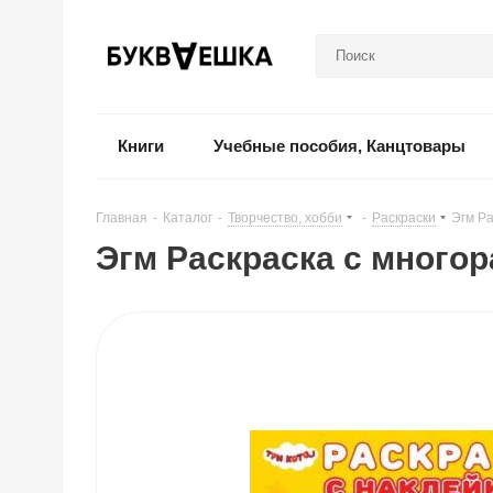
Книги
Учебные пособия, Канцтовары
Главная
-
Каталог
-
Творчество, хобби
-
Раскраски
-
Эгм Ра
Эгм Раскраска с много