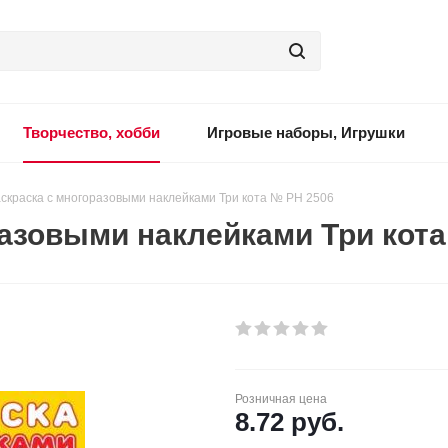
Творчество, хобби
Игровые наборы, Игрушки
скраска с многоразовыми наклейками Три кота № РН 2506
разовыми наклейками Три кота
Розничная цена
8.72
руб.