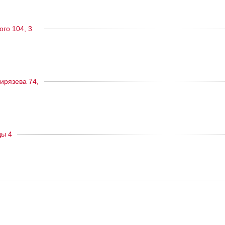
ого 104, 3
ирязева 74,
ды 4