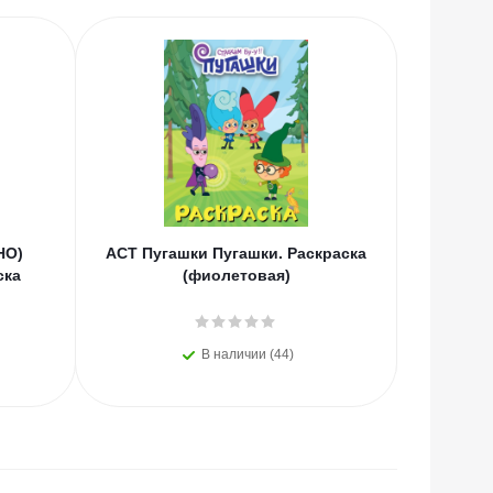
НО)
АСТ Пугашки Пугашки. Раскраска
АСТ Пуг
ска
(фиолетовая)
В наличии (44)