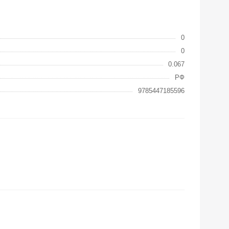
0
0
0.067
РФ
9785447185596