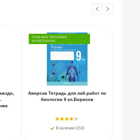
УЧЕБНЫЕ ПОСОБИЯ,
КАНЦТОВАРЫ
нездо,
Аверсэв Тетрадь для лаб.работ по
Проф-
.
биологии 9 кл.Борисов
щедрос
нка
В наличии (153)