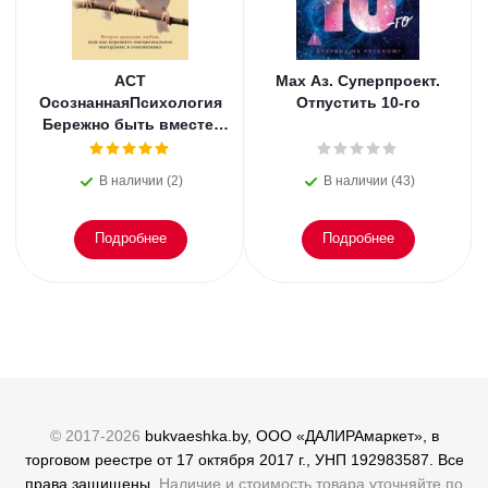
АСТ
Мах Аз. Суперпроект.
ОсознаннаяПсихология
Отпустить 10-го
Бережно быть вместе.
Второе дыхание любви,
или как пережить
В наличии (2)
В наличии (43)
эмоциональное
Подробнее
Подробнее
© 2017-2026
bukvaeshka.by, ООО «ДАЛИРАмаркет», в
торговом реестре от 17 октября 2017 г., УНП 192983587. Все
права защищены.
Наличие и стоимость товара уточняйте по