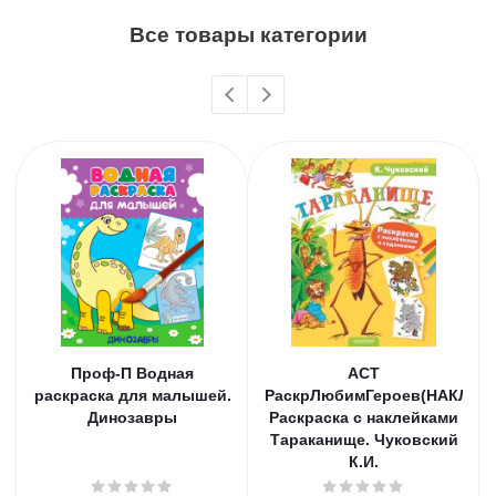
Все товары категории
Проф-П Водная
АСТ
раскраска для малышей.
РаскрЛюбимГероев(НАКЛ)
Динозавры
Раскраска с наклейками
Тараканище. Чуковский
К.И.