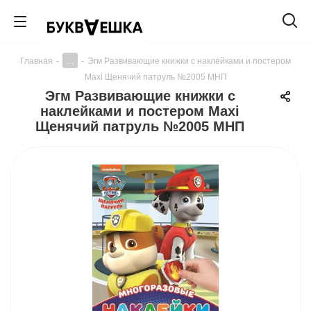
...
Главная
-
-
Эгм Развивающие книжки с наклейками и постером
Maxi Щенячий патруль №2005 МНП
Эгм Развивающие книжки с
наклейками и постером Maxi
Щенячий патруль №2005 МНП