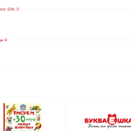
ого 104, 3
ды 4