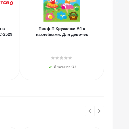
а в
Проф-П Кружочки А4 с
Самс
С-2529
наклейками. Для девочек
нару
ПИФАГ
раз
В наличии (2)