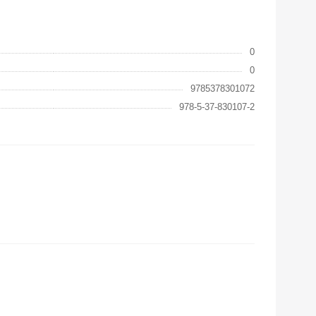
0
0
9785378301072
978-5-37-830107-2