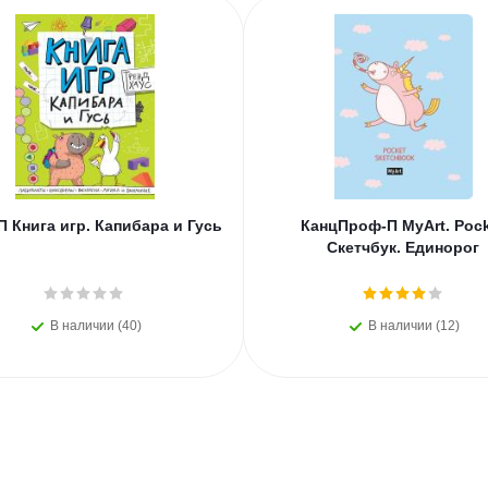
 Книга игр. Капибара и Гусь
КанцПроф-П MyArt. Poc
Скетчбук. Единорог
В наличии (40)
В наличии (12)