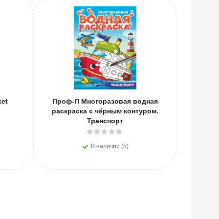
НОВИНКИ
ket
Проф-П Многоразовая водная
Проф-
раскраска с чёрным контуром.
Русс
Транспорт
В наличии (5)