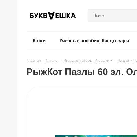
Книги
Учебные пособия, Канцтовары
Главная
-
Каталог
-
Игровые наборы, Игрушки
-
Пазлы
-
Р
РыжКот Пазлы 60 эл. Ол