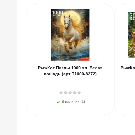
РыжКот Пазлы 1000 эл. Белая
РыжКот
лошадь (арт.П1000-8272)
В наличии (1)