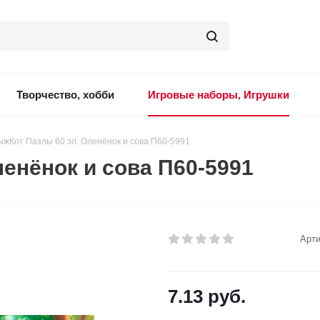
Творчество, хобби
Игровые наборы, Игрушки
ыжКот Пазлы 60 эл. Оленёнок и сова П60-5991
енёнок и сова П60-5991
Арти
7.13
руб.