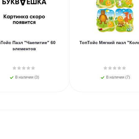
пТойс Пазл "Чаепитие" 60
ТопТойс Мягкий пазл "Кол
элементов
В наличии (3)
В наличии (7)