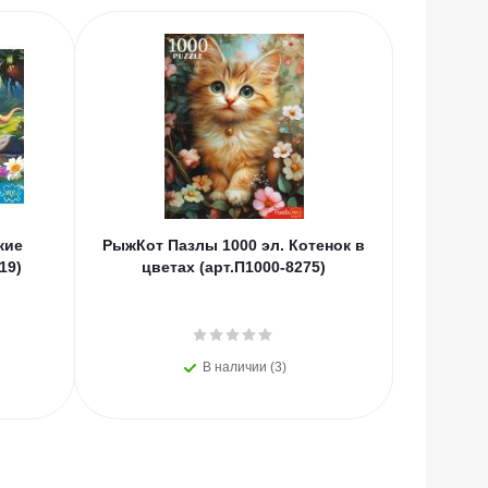
кие
РыжКот Пазлы 1000 эл. Котенок в
РыжКот П
19)
цветах (арт.П1000-8275)
принцесс
В наличии (3)