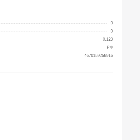
0
0
0.123
РФ
4670159259916