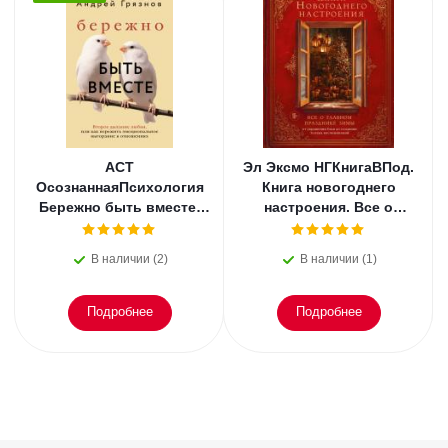
АСТ
Эл Эксмо НГКнигаВПод.
ОсознаннаяПсихология
Книга новогоднего
Бережно быть вместе.
настроения. Все о
Второе дыхание любви,
главном празднике
или как пережить
зимы: от украшения
В наличии (2)
В наличии (1)
эмоциональное
елки
Подробнее
Подробнее