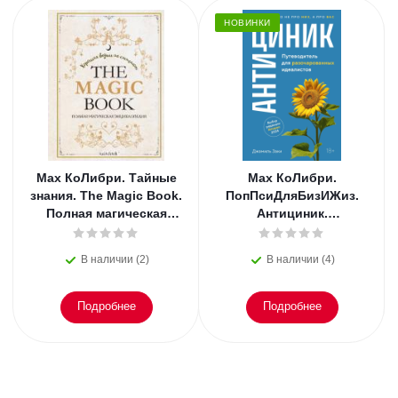
НОВИНКИ
Мах КоЛибри. Тайные
Мах КоЛибри.
знания. The Magic Book.
ПопПсиДляБизИЖиз.
Полная магическая
Антициник.
энциклопедия
Путеводитель для
разочарованных
В наличии (2)
В наличии (4)
идеалистов
Подробнее
Подробнее