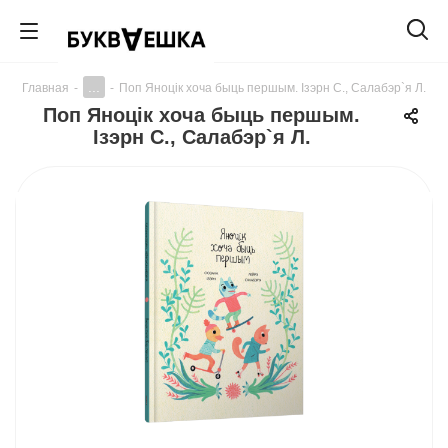
...
Главная
-
-
Поп Яноцiк хоча быць першым. Ізэрн С., Салабэр`я Л.
Поп Яноцiк хоча быць першым.
Ізэрн С., Салабэр`я Л.