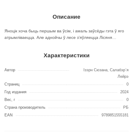
Описание
Яноцік хоча быць першым ва ўсім, і амаль заўсёды гэта ў яго
атрымліваецца. Але аднойчы ў лесе з’яўляецца Лісяня…
Характеристики
Автор
Ізэрн Сюзана, Салабэр`я
Лейрэ
Страниц
0
Год издания
2024
Вес, г
0
Страна производитель
РБ
EAN
9789851555181