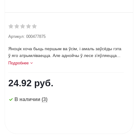
Артикул:
000477875
Яноцік хоча быць першым ва ўсім, і амаль заўсёды гэта
ў яго атрымліваецца. Але аднойчы ў лесе з’яўляецца...
Подробнее
24.92
руб.
В наличии
(3)