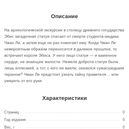
Описание
На археологической экскурсии в столицу древнего государства
Эбис загадочная статуя спасает от смерти студента-медика
Чжан Ли, а затем еще не раз помогает ему. Когда Чжан Ли
невероятным образом переносится в далекое прошлое, то
встречает короля Эбиса. У него лицо статуи — и каменное
сердце, не знающее жалости. Нежели доброта статуи была
лишь иллюзией, а тот, с кого ее ваяли, оказался сумасшедшим
тираном? Чжан Ли предстоит узнать тайну правителя… или
умереть от его руки.
Характеристики
Страниц
0
Год издания
0
Вес, г
0