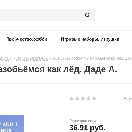
Творчество, хобби
Игровые наборы, Игрушки
атура
-
Любовные романы
-
АСТ Love&Hockey Мы разобьёмся как лёд. Дад
зобьёмся как лёд. Даде А.
Арти
Розничная цена
36.91
руб.