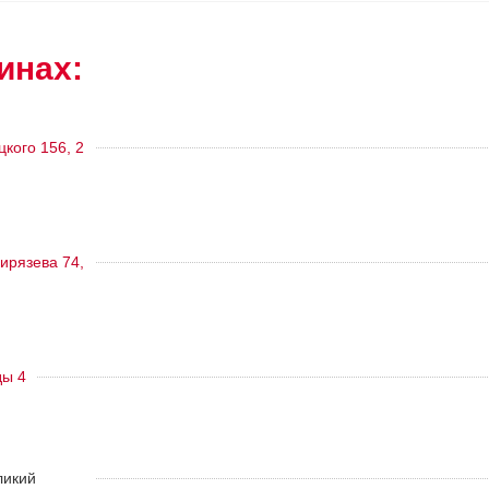
инах:
цкого 156, 2
ирязева 74,
ды 4
ликий