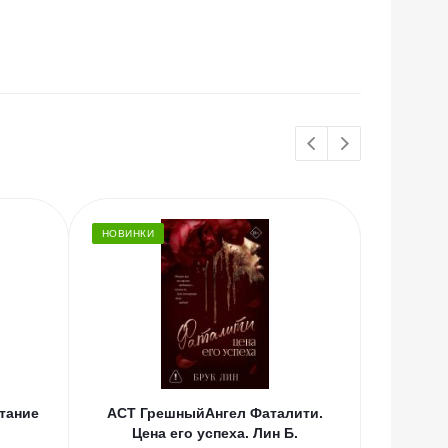
НОВИНКИ
ХИТЫ
тание
АСТ ГрешныйАнгел Фаталити.
АСТ Шэ
Цена его успеха. Лин Б.
темный Р