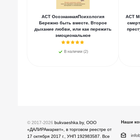
АСТ ОсознаннаяПсихология
АСТ М
Бережно быть вместе. Второе
смерт
дыхание любви, или как пережить
прест
эмоциональное
В наличии (2)
Наши ко
© 2017-2026
bukvaeshka.by, ООО
«ДАЛИРАмаркет», в торговом реестре от
inf
17 октября 2017 г., УНП 192983587. Все