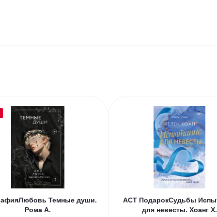
афияЛюбовь Темные души.
АСТ ПодарокСудьбы Испы
Рома А.
для невесты. Хоанг Х.