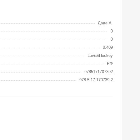
Даде А.
0
0
0.409
Love&Hockey
РФ
9785171707392
978-5-17-170739-2