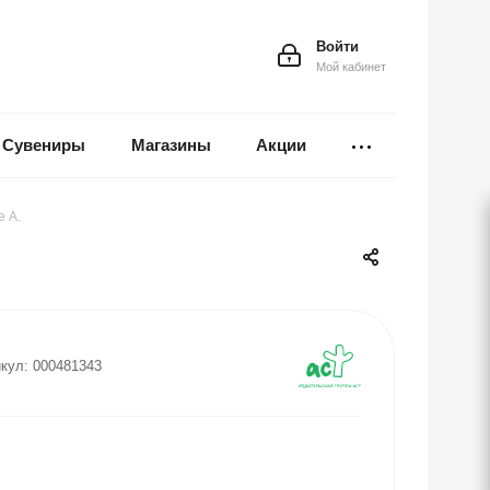
Войти
Мой кабинет
Сувениры
Магазины
Акции
е А.
кул:
000481343