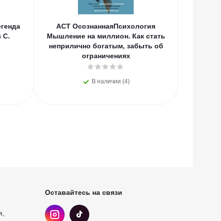
генда
АСТ ОсознаннаяПсихология
АСТ
 С.
Мышление на миллион. Как стать
Вдохно
неприлично богатым, забыть об
С.А., Цв
ограничениях
В наличии (4)
Оставайтесь на связи
я,