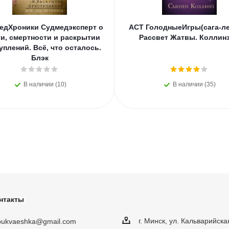
едХроники Судмедэксперт о
АСТ ГолодныеИгры(сага-ле
и, смертности и раскрытии
Рассвет Жатвы. Коллинз
уплений. Всё, что осталось.
Блэк
В наличии (10)
В наличии (35)
нтакты
г. Минск, ул. Кальварийска
obukvaeshka@gmail.com