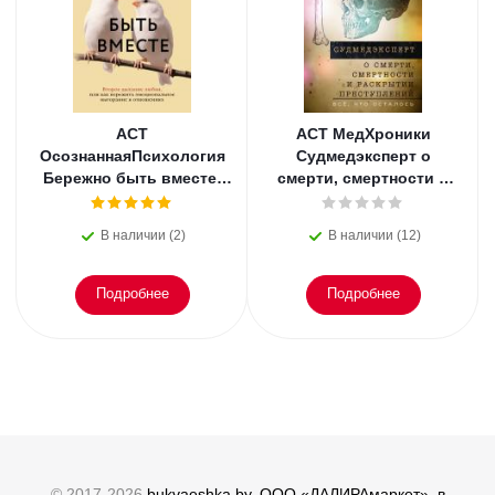
АСТ
АСТ МедХроники
ОсознаннаяПсихология
Судмедэксперт о
Бережно быть вместе.
смерти, смертности и
Второе дыхание любви,
раскрытии
или как пережить
преступлений. Всё, что
В наличии (2)
В наличии (12)
эмоциональное
осталось. Блэк
Подробнее
Подробнее
© 2017-2026
bukvaeshka.by, ООО «ДАЛИРАмаркет», в