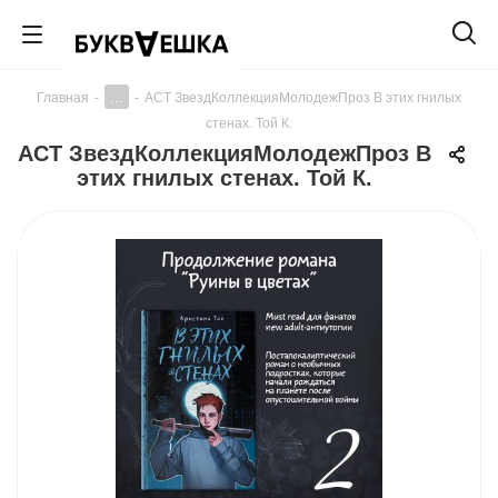
...
Главная
-
-
АСТ ЗвездКоллекцияМолодежПроз В этих гнилых
стенах. Той К.
АСТ ЗвездКоллекцияМолодежПроз В
этих гнилых стенах. Той К.