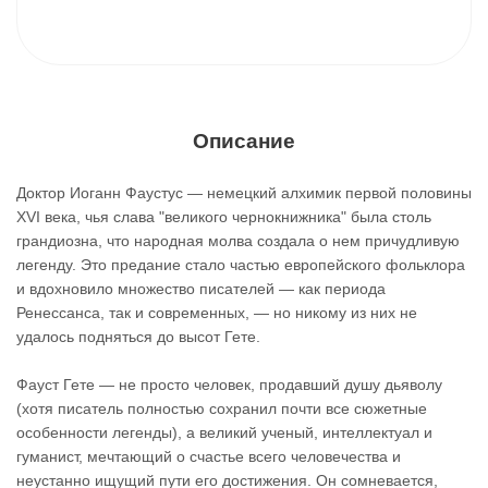
Описание
Доктор Иоганн Фаустус — немецкий алхимик первой половины
XVI века, чья слава "великого чернокнижника" была столь
грандиозна, что народная молва создала о нем причудливую
легенду. Это предание стало частью европейского фольклора
и вдохновило множество писателей — как периода
Ренессанса, так и современных, — но никому из них не
удалось подняться до высот Гете.
Фауст Гете — не просто человек, продавший душу дьяволу
(хотя писатель полностью сохранил почти все сюжетные
особенности легенды), а великий ученый, интеллектуал и
гуманист, мечтающий о счастье всего человечества и
неустанно ищущий пути его достижения. Он сомневается,