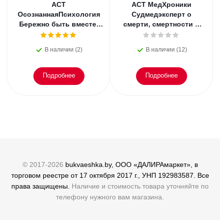
АСТ
АСТ МедХроники
ОсознаннаяПсихология
Судмедэксперт о
Бережно быть вместе.
смерти, смертности и
Второе дыхание любви,
раскрытии
или как пережить
преступлений. Всё, что
В наличии (2)
В наличии (12)
эмоциональное
осталось. Блэк
Подробнее
Подробнее
© 2017-2026
bukvaeshka.by, ООО «ДАЛИРАмаркет», в
торговом реестре от 17 октября 2017 г., УНП 192983587. Все
права защищены.
Наличие и стоимость товара уточняйте по
телефону нужного вам магазина.