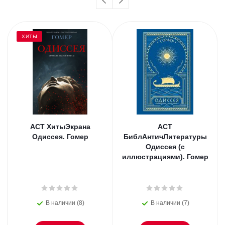
ХИТЫ
АСТ ХитыЭкрана
АСТ
Одиссея. Гомер
БиблАнтичЛитературы
Одиссея (с
иллюстрациями). Гомер
В наличии (8)
В наличии (7)