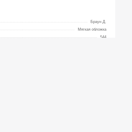
Браун Д.
Мягкая обложка
544
2016
272
76x100/32
Эксклюзивная классика
16+
9785170994076
978-5-17-099407-6