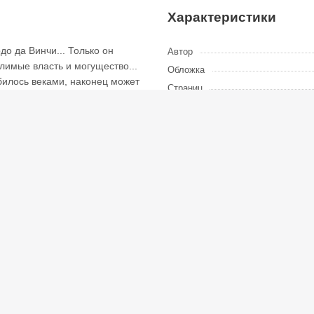
Характеристики
до да Винчи... Только он
Автор
имые власть и могущество...
Обложка
билось веками, наконец может
Страниц
Год издания
Вес, г
Формат
Серия
Возрастные ограничения
EAN
ISBN