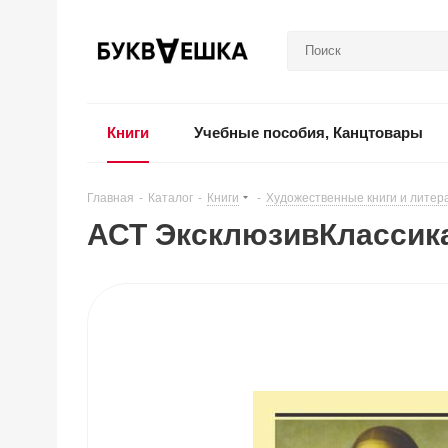
Книги
Учебные пособия, Канцтовары
Главная
-
Каталог
-
Книги
-
Художественные книги и литер
АСТ ЭксклюзивКлассика