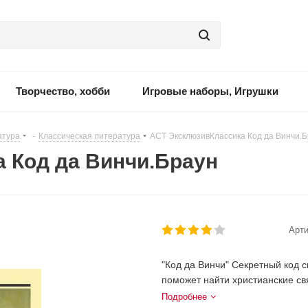
Творчество, хобби
Игровые наборы, Игрушки
атура
-
Классическая литература
-
АСТ ЭксклюзивКлассика Код да Винчи.
 Код да Винчи.Браун
Арти
"Код да Винчи" Секретный код с
поможет найти христианские св
Подробнее