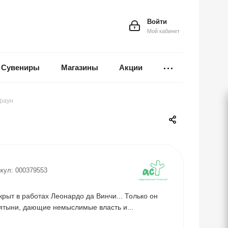
Войти
Мой кабинет
Сувениры
Магазины
Акции
Браун
кул:
000379553
крыт в работах Леонардо да Винчи... Только он
ятыни, дающие немыслимые власть и...