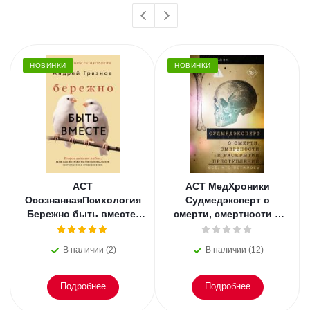
НОВИНКИ
НОВИНКИ
АСТ
АСТ МедХроники
ОсознаннаяПсихология
Судмедэксперт о
Бережно быть вместе.
смерти, смертности и
Второе дыхание любви,
раскрытии
или как пережить
преступлений. Всё, что
В наличии (2)
В наличии (12)
эмоциональное
осталось. Блэк
Подробнее
Подробнее