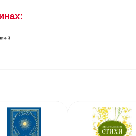
инах:
ликий