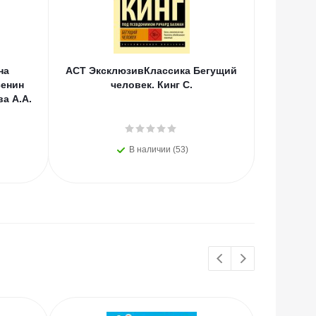
на
АСТ ЭксклюзивКлассика Бегущий
АСТ Тво
сенин
человек. Кинг С.
ва А.А.
В наличии (53)