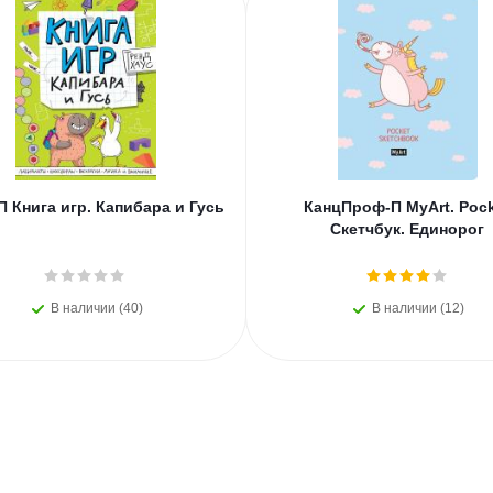
 Книга игр. Капибара и Гусь
КанцПроф-П MyArt. Poc
Скетчбук. Единорог
В наличии (40)
В наличии (12)