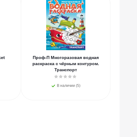
НОВИНКИ
ket
Проф-П Многоразовая водная
Проф-
раскраска с чёрным контуром.
Русс
Транспорт
В наличии (5)