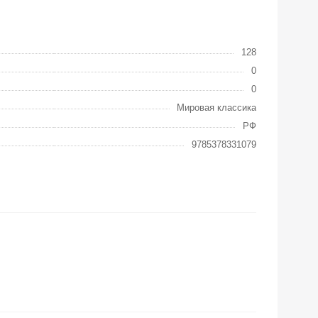
128
0
0
Мировая классика
РФ
9785378331079