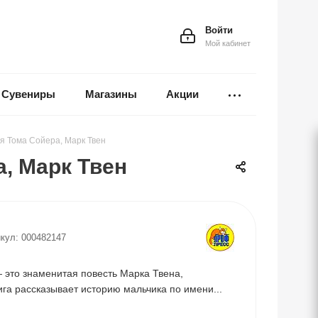
Войти
Мой кабинет
Сувениры
Магазины
Акции
я Тома Сойера, Марк Твен
, Марк Твен
кул:
000482147
это знаменитая повесть Марка Твена,
ига рассказывает историю мальчика по имени...