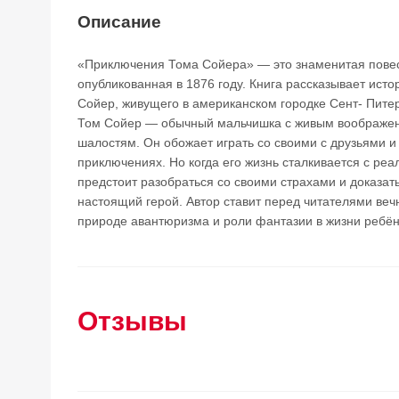
Описание
«Приключения Тома Сойера» — это знаменитая повес
опубликованная в 1876 году. Книга рассказывает ист
Сойер, живущего в американском городке Сент- Питер
Том Сойер — обычный мальчишка с живым воображен
шалостям. Он обожает играть со своими с друзьями и
приключениях. Но когда его жизнь сталкивается с ре
предстоит разобраться со своими страхами и доказат
настоящий герой. Автор ставит перед читателями веч
природе авантюризма и роли фантазии в жизни ребён
Отзывы