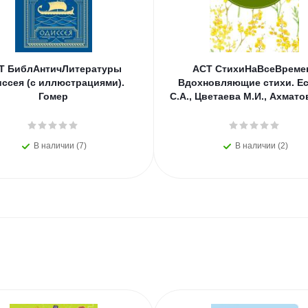
Т БиблАнтичЛитературы
АСТ СтихиНаВсеВреме
ссея (с иллюстрациями).
Вдохновляющие стихи. Е
Гомер
С.А., Цветаева М.И., Ахмато
В наличии (7)
В наличии (2)