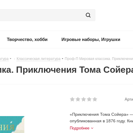
Творчество, хобби
Игровые наборы, Игрушки
атура
-
Классическая литература
-
Проф-П Мировая классика. Приключени
ка. Приключения Тома Сойера
Арти
«Приключения Тома Сойера» — 
опубликованная в 1876 году. Кн
Подробнее