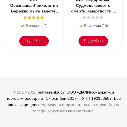
ОсознаннаяПсихология
Судмедэксперт о
Бережно быть вместе.
смерти, смертности и
Второе дыхание любви,
раскрытии
или как пережить
преступлений. Всё, что
В наличии (2)
В наличии (10)
эмоциональное
осталось. Блэк
Подробнее
Подробнее
© 2017-2026
bukvaeshka.by, ООО «ДАЛИРАмаркет», в
торговом реестре от 17 октября 2017 г., УНП 192983587. Все
права защищены.
Наличие и стоимость товара уточняйте по
телефону нужного вам магазина.