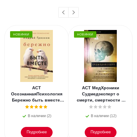
НОВИНКИ
НОВИНКИ
АСТ
АСТ МедХроники
ОсознаннаяПсихология
Судмедэксперт о
Бережно быть вместе.
смерти, смертности и
Второе дыхание любви,
раскрытии
или как пережить
преступлений. Всё, что
В наличии (2)
В наличии (12)
эмоциональное
осталось. Блэк
Подробнее
Подробнее