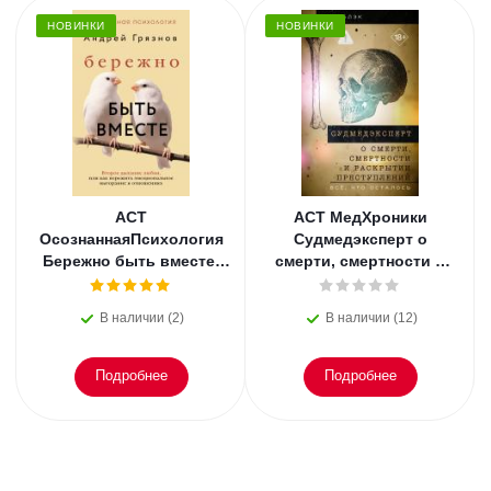
НОВИНКИ
НОВИНКИ
АСТ
АСТ МедХроники
ОсознаннаяПсихология
Судмедэксперт о
Бережно быть вместе.
смерти, смертности и
Второе дыхание любви,
раскрытии
или как пережить
преступлений. Всё, что
В наличии (2)
В наличии (12)
эмоциональное
осталось. Блэк
Подробнее
Подробнее