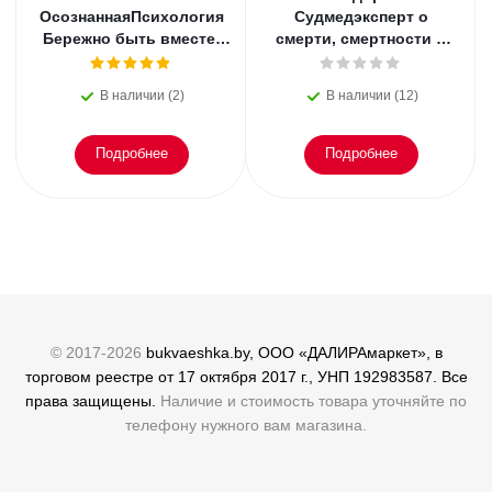
ОсознаннаяПсихология
Судмедэксперт о
Бережно быть вместе.
смерти, смертности и
Второе дыхание любви,
раскрытии
или как пережить
преступлений. Всё, что
В наличии (2)
В наличии (12)
эмоциональное
осталось. Блэк
Подробнее
Подробнее
© 2017-2026
bukvaeshka.by, ООО «ДАЛИРАмаркет», в
торговом реестре от 17 октября 2017 г., УНП 192983587. Все
права защищены.
Наличие и стоимость товара уточняйте по
телефону нужного вам магазина.