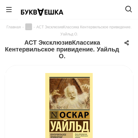
...
Главная
-
-
АСТ ЭксклюзивКлассика Кентервильское привидение.
Уайльд О.
АСТ ЭксклюзивКлассика
Кентервильское привидение. Уайльд
О.