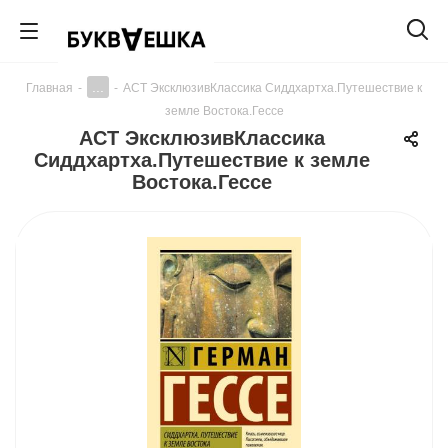
...
Главная
-
-
АСТ ЭксклюзивКлассика Сиддхартха.Путешествие к
земле Востока.Гессе
АСТ ЭксклюзивКлассика
Сиддхартха.Путешествие к земле
Востока.Гессе