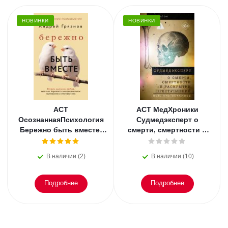
НОВИНКИ
НОВИНКИ
АСТ
АСТ МедХроники
ОсознаннаяПсихология
Судмедэксперт о
Бережно быть вместе.
смерти, смертности и
Второе дыхание любви,
раскрытии
или как пережить
преступлений. Всё, что
В наличии (2)
В наличии (10)
эмоциональное
осталось. Блэк
Подробнее
Подробнее