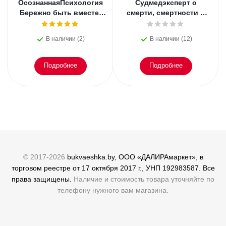
ОсознаннаяПсихология
Судмедэксперт о
Бережно быть вместе.
смерти, смертности и
Второе дыхание любви,
раскрытии
или как пережить
преступлений. Всё, что
В наличии (2)
В наличии (12)
эмоциональное
осталось. Блэк
Подробнее
Подробнее
© 2017-2026
bukvaeshka.by, ООО «ДАЛИРАмаркет», в
торговом реестре от 17 октября 2017 г., УНП 192983587. Все
права защищены.
Наличие и стоимость товара уточняйте по
телефону нужного вам магазина.