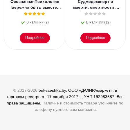
ОсознаннаяПсихология
Судмедэксперт о
Бережно быть вместе.
смерти, смертности и
Второе дыхание любви,
раскрытии
или как пережить
преступлений. Всё, что
В наличии (2)
В наличии (12)
эмоциональное
осталось. Блэк
Подробнее
Подробнее
© 2017-2026
bukvaeshka.by, ООО «ДАЛИРАмаркет», в
торговом реестре от 17 октября 2017 г., УНП 192983587. Все
права защищены.
Наличие и стоимость товара уточняйте по
телефону нужного вам магазина.