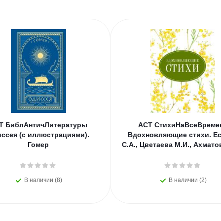
Т БиблАнтичЛитературы
АСТ СтихиНаВсеВреме
ссея (с иллюстрациями).
Вдохновляющие стихи. Е
Гомер
С.А., Цветаева М.И., Ахмато
В наличии (8)
В наличии (2)