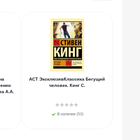
на
АСТ ЭксклюзивКлассика Бегущий
АСТ Тво
сенин
человек. Кинг С.
ва А.А.
В наличии (53)