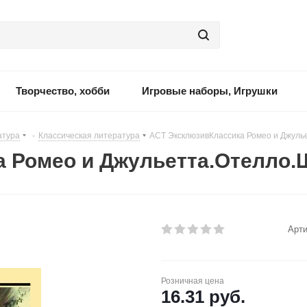
Творчество, хобби
Игровые наборы, Игрушки
атура
-
Классическая литература
-
АСТ ЭксклюзивКлассика Ромео и Джуль
 Ромео и Джульетта.Отелло.
Арти
Розничная цена
16.31
руб.