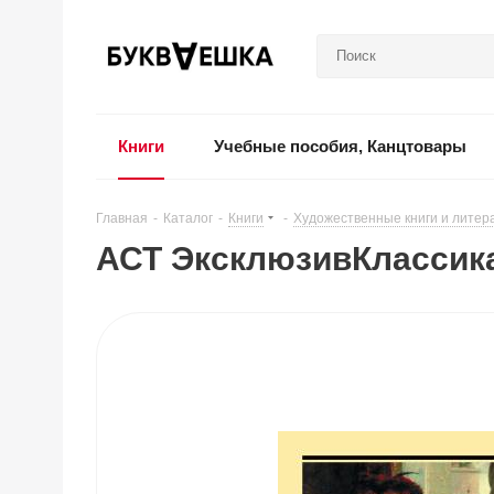
Книги
Учебные пособия, Канцтовары
Главная
-
Каталог
-
Книги
-
Художественные книги и литер
АСТ ЭксклюзивКлассика