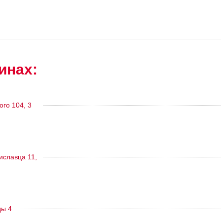
инах:
ого 104, 3
тиславца 11,
ды 4