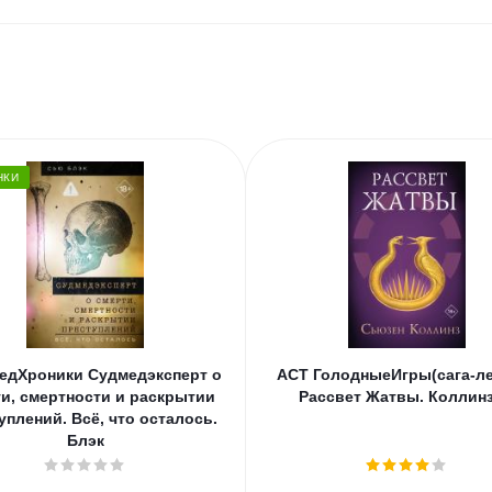
НКИ
едХроники Судмедэксперт о
АСТ ГолодныеИгры(сага-ле
и, смертности и раскрытии
Рассвет Жатвы. Коллинз
уплений. Всё, что осталось.
Блэк