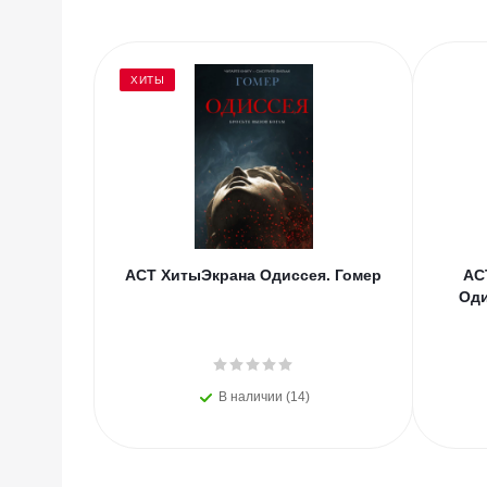
ХИТЫ
АСТ ХитыЭкрана Одиссея. Гомер
АС
Оди
В наличии (14)