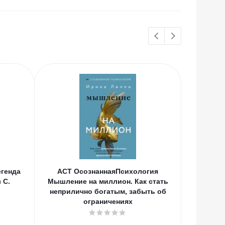
генда
АСТ ОсознаннаяПсихология
АСТ
 С.
Мышление на миллион. Как стать
Вдохно
неприлично богатым, забыть об
С.А., Цв
ограничениях