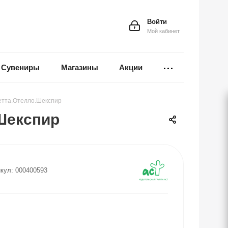
Войти
Мой кабинет
Сувениры
Магазины
Акции
етта.Отелло.Шекспир
Шекспир
кул:
000400593