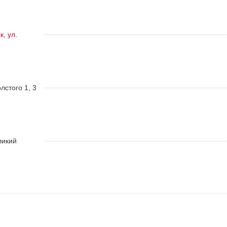
, ул.
олстого 1, 3
ликий