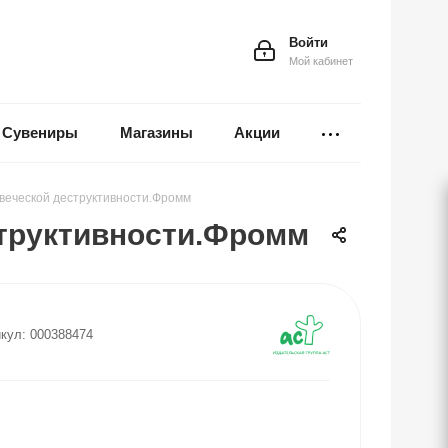
Войти
Мой кабинет
Сувениры
Магазины
Акции
веческой деструктивности.Фромм
труктивности.Фромм
кул:
000388474