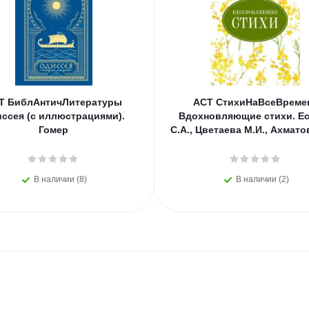
Т БиблАнтичЛитературы
АСТ СтихиНаВсеВреме
ссея (с иллюстрациями).
Вдохновляющие стихи. Е
Гомер
С.А., Цветаева М.И., Ахмато
В наличии (8)
В наличии (2)