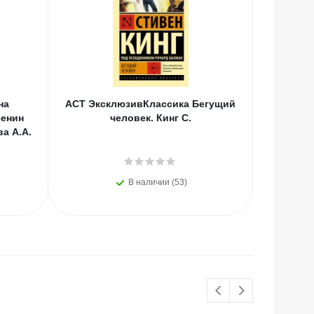
на
АСТ ЭксклюзивКлассика Бегущий
АСТ Тво
сенин
человек. Кинг С.
ва А.А.
В наличии (53)