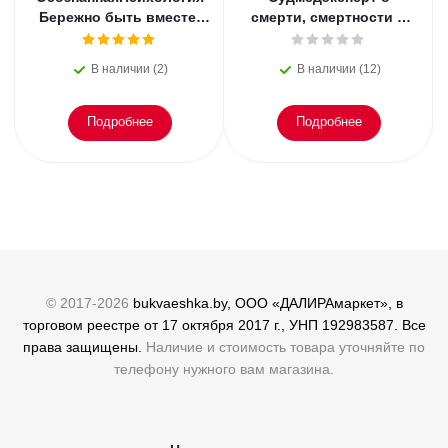
Бережно быть вместе.
смерти, смертности и
Второе дыхание любви,
раскрытии
или как пережить
преступлений. Всё, что
В наличии (2)
В наличии (12)
эмоциональное
осталось. Блэк
Подробнее
Подробнее
© 2017-2026
bukvaeshka.by, ООО «ДАЛИРАмаркет», в
торговом реестре от 17 октября 2017 г., УНП 192983587. Все
права защищены.
Наличие и стоимость товара уточняйте по
телефону нужного вам магазина.