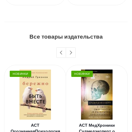
Все товары издательства
НОВИНКИ
НОВИНКИ
АСТ
АСТ МедХроники
ОсознаннаяПсихология
Судмедэксперт о