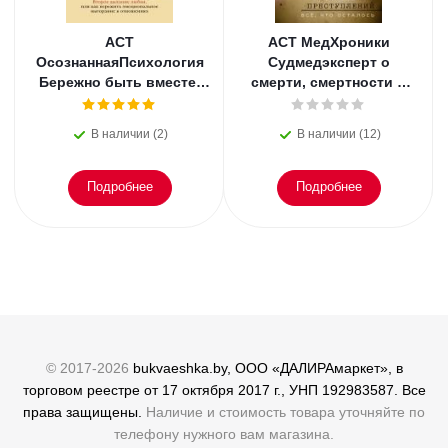
АСТ
АСТ МедХроники
ОсознаннаяПсихология
Судмедэксперт о
Бережно быть вместе.
смерти, смертности и
Второе дыхание любви,
раскрытии
или как пережить
преступлений. Всё, что
В наличии (2)
В наличии (12)
эмоциональное
осталось. Блэк
Подробнее
Подробнее
© 2017-2026
bukvaeshka.by, ООО «ДАЛИРАмаркет», в
торговом реестре от 17 октября 2017 г., УНП 192983587. Все
права защищены.
Наличие и стоимость товара уточняйте по
телефону нужного вам магазина.