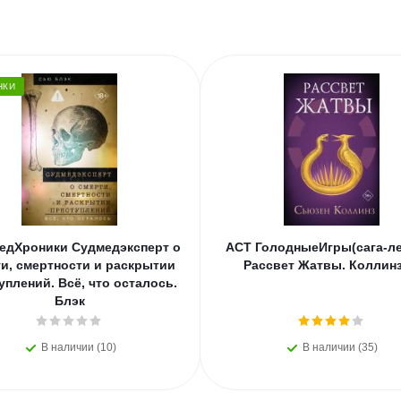
НКИ
едХроники Судмедэксперт о
АСТ ГолодныеИгры(сага-ле
и, смертности и раскрытии
Рассвет Жатвы. Коллинз
уплений. Всё, что осталось.
Блэк
В наличии (10)
В наличии (35)