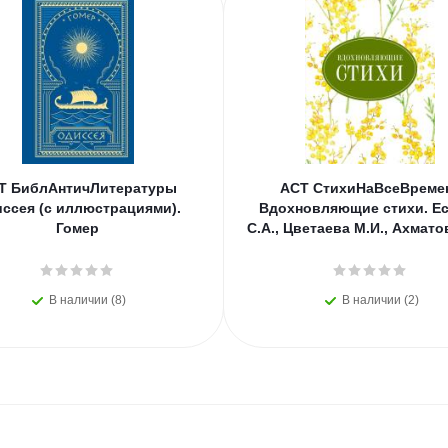
Т БиблАнтичЛитературы
АСТ СтихиНаВсеВреме
ссея (с иллюстрациями).
Вдохновляющие стихи. Е
Гомер
С.А., Цветаева М.И., Ахмато
В наличии (8)
В наличии (2)