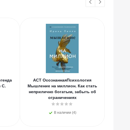
генда
АСТ ОсознаннаяПсихология
АСТ
 С.
Мышление на миллион. Как стать
Вдохно
неприлично богатым, забыть об
С.А., Цв
ограничениях
В наличии (4)