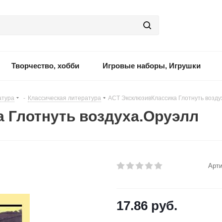
Творчество, хобби
Игровые наборы, Игрушки
атура
-
Классическая литература
-
АСТ ЭксклюзивКлассика Глотнуть возду
 Глотнуть воздуха.Оруэлл
Арти
17.86
руб.