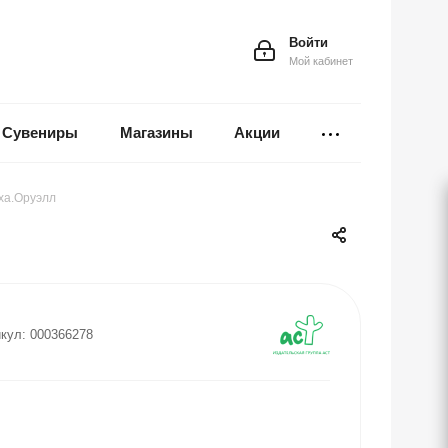
Войти
Мой кабинет
Сувениры
Магазины
Акции
ха.Оруэлл
кул:
000366278