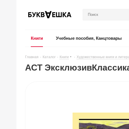
Книги
Учебные пособия, Канцтовары
Главная
-
Каталог
-
Книги
-
Художественные книги и литер
АСТ ЭксклюзивКлассика