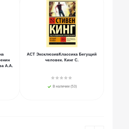
на
АСТ ЭксклюзивКлассика Бегущий
АСТ Тво
сенин
человек. Кинг С.
ва А.А.
В наличии (53)