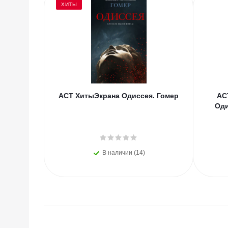
ХИТЫ
АСТ ХитыЭкрана Одиссея. Гомер
АС
Оди
В наличии (14)