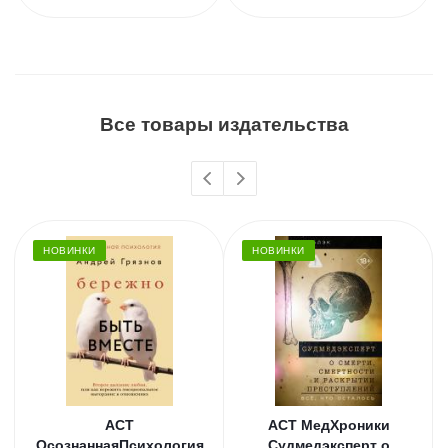
Все товары издательства
НОВИНКИ
НОВИНКИ
АСТ
АСТ МедХроники
ОсознаннаяПсихология
Судмедэксперт о