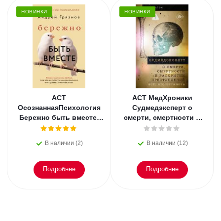
НОВИНКИ
НОВИНКИ
АСТ
АСТ МедХроники
ОсознаннаяПсихология
Судмедэксперт о
Бережно быть вместе.
смерти, смертности и
Второе дыхание любви,
раскрытии
или как пережить
преступлений. Всё, что
В наличии (2)
В наличии (12)
эмоциональное
осталось. Блэк
Подробнее
Подробнее