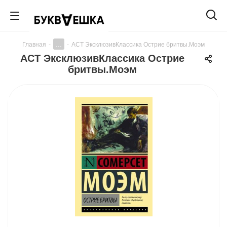
...
Главная
-
-
АСТ ЭксклюзивКлассика Острие бритвы.Моэм
АСТ ЭксклюзивКлассика Острие
бритвы.Моэм