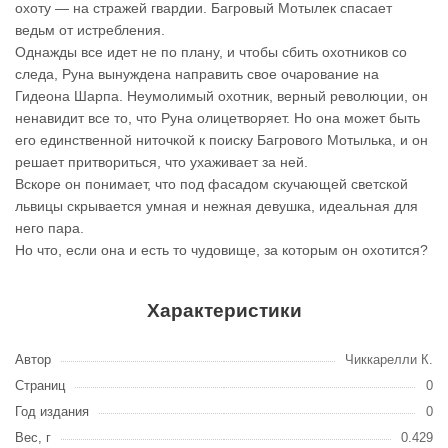
охоту — на стражей гвардии. Багровый Мотылек спасает
ведьм от истребления.
Однажды все идет не по плану, и чтобы сбить охотников со
следа, Руна вынуждена направить свое очарование на
Гидеона Шарпа. Неумолимый охотник, верный революции, он
ненавидит все то, что Руна олицетворяет. Но она может быть
его единственной ниточкой к поиску Багрового Мотылька, и он
решает притвориться, что ухаживает за ней.
Вскоре он понимает, что под фасадом скучающей светской
львицы скрывается умная и нежная девушка, идеальная для
него пара.
Но что, если она и есть то чудовище, за которым он охотится?
Характеристики
Автор
Чиккарелли К.
Страниц
0
Год издания
0
Вес, г
0.429