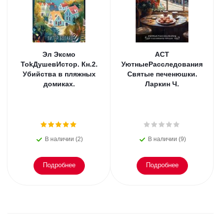
Эл Эксмо
АСТ
TokДушевИстор. Кн.2.
УютныеРасследования
Убийства в пляжных
Святые печенюшки.
домиках.
Ларкин Ч.
В наличии (2)
В наличии (9)
Подробнее
Подробнее