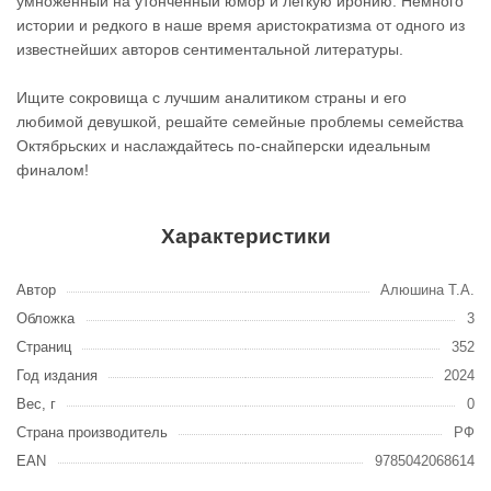
умноженный на утонченный юмор и легкую иронию. Немного
истории и редкого в наше время аристократизма от одного из
известнейших авторов сентиментальной литературы.
Ищите сокровища с лучшим аналитиком страны и его
любимой девушкой, решайте семейные проблемы семейства
Октябрьских и наслаждайтесь по-снайперски идеальным
финалом!
Характеристики
Автор
Алюшина Т.А.
Обложка
3
Страниц
352
Год издания
2024
Вес, г
0
Страна производитель
РФ
EAN
9785042068614