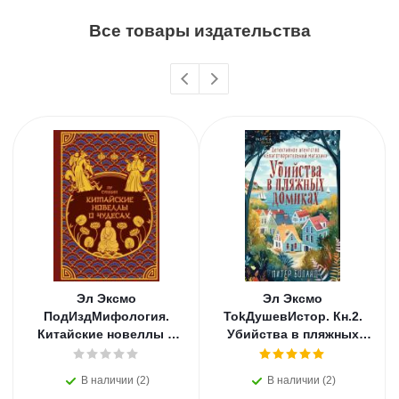
Все товары издательства
Эл Эксмо
Эл Эксмо
ПодИздМифология.
TokДушевИстор. Кн.2.
Китайские новеллы о
Убийства в пляжных
чудесах. Коллекционное
домиках.
издание с
В наличии (2)
В наличии (2)
иллюстрациями