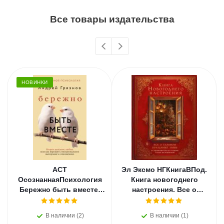
Все товары издательства
НОВИНКИ
АСТ
Эл Эксмо НГКнигаВПод.
ОсознаннаяПсихология
Книга новогоднего
Бережно быть вместе.
настроения. Все о
Второе дыхание любви,
главном празднике
или как пережить
зимы: от украшения
В наличии (2)
В наличии (1)
эмоциональное
елки