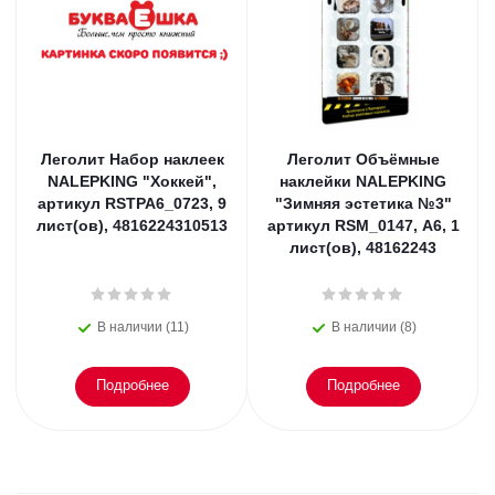
Леголит Набор наклеек
Леголит Объёмные
NALEPKING "Хоккей",
наклейки NALEPKING
артикул RSTPA6_0723, 9
"Зимняя эстетика №3"
лист(ов), 4816224310513
артикул RSM_0147, A6, 1
лист(ов), 48162243
В наличии (11)
В наличии (8)
Подробнее
Подробнее