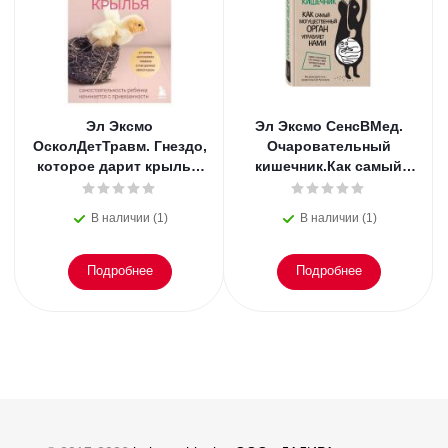
Эл Эксмо
Эл Эксмо СенсВМед.
ОсколДетТравм. Гнездо,
Очаровательный
которое дарит крылья.
кишечник.Как самый
Самостоятельность
могущ.орган управляет
ребенка начинается с
нами.Эндерс
В наличии (1)
В наличии (1)
привяз
Подробнее
Подробнее