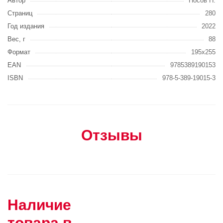
Автор
Носов Н.
Страниц
280
Год издания
2022
Вес, г
88
Формат
195х255
EAN
9785389190153
ISBN
978-5-389-19015-3
Отзывы
Наличие
товара в