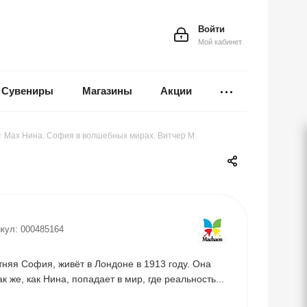
Войти
Мой кабинет
Сувениры
Магазины
Акции
-
Мах Нина. София в волшебных мирах. Витчер М.
кул:
000485164
няя София, живёт в Лондоне в 1913 году. Она
к же, как Нина, попадает в мир, где реальность...