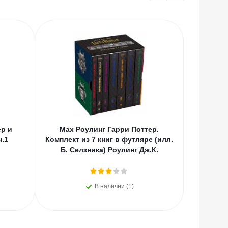
ХИТЫ
ер и
Мах Роулинг Гарри Поттер.
Мах Р
.1
Комплект из 7 книг в футляре (илл.
Т
Б. Селзника) Роулинг Дж.К.
В наличии (1)