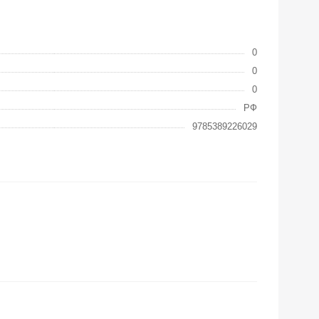
0
0
0
РФ
9785389226029