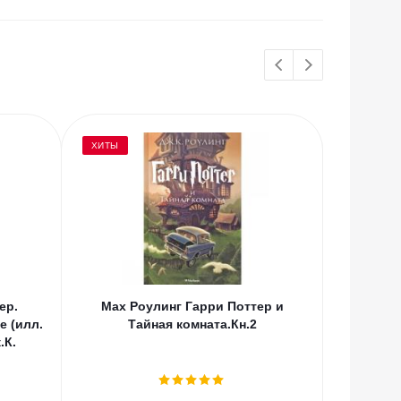
ХИТЫ
ХИТЫ
ер.
Мах Роулинг Гарри Поттер и
Мах С
е (илл.
Тайная комната.Кн.2
молчит
.К.