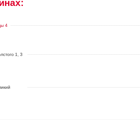
инах:
ды 4
олстого 1, 3
ликий