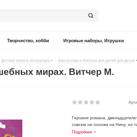
Творчество, хобби
Игровые наборы, Игрушки
Детские книги и литература
-
Фантастика и Фэнтези для детей для детей
шебных мирах. Витчер М.
Арти
Героиня романа, двенадцатилет
совсем не похожа на Нину, но та
Подробнее