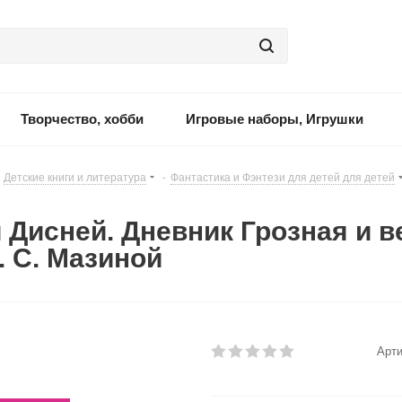
Творчество, хобби
Игровые наборы, Игрушки
Детские книги и литература
-
Фантастика и Фэнтези для детей для детей
 Дисней. Дневник Грозная и 
. С. Мазиной
Арти