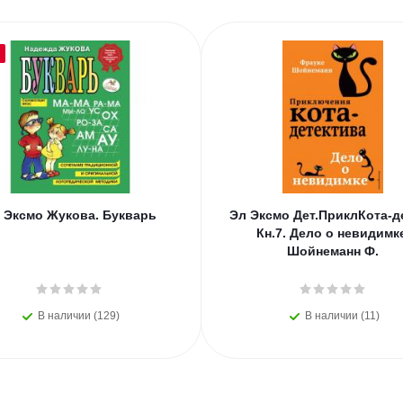
 Эксмо Жукова. Букварь
Эл Эксмо Дет.ПриклКота-де
Кн.7. Дело о невидимк
Шойнеманн Ф.
В наличии (129)
В наличии (11)