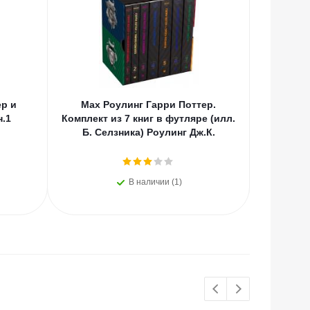
ер и
Мах Роулинг Гарри Поттер.
Мах Р
.1
Комплект из 7 книг в футляре (илл.
Т
Б. Селзника) Роулинг Дж.К.
В наличии (1)