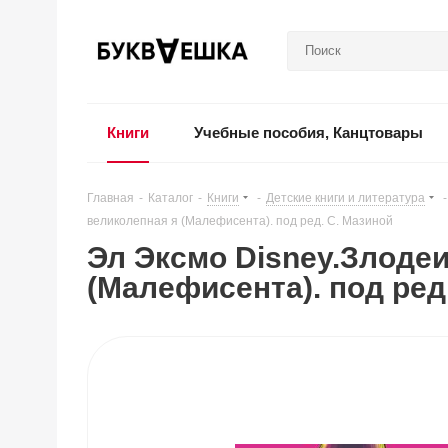
Книги
Учебные пособия, Канцтовары
Главная
-
Каталог
-
Книги
-
Детские книги и литература
-
великолепная я (Малефисента). под ред. С. Мазиной
Эл Эксмо Disney.Злодеи
(Малефисента). под ред