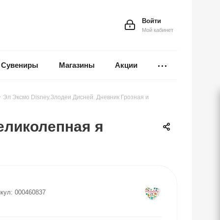
Войти
Мой кабинет
Сувениры
Магазины
Акции
-
Эл Эксмо Disney.Злодеи Дисней. Дневник Грозная и
великолепная я
кул:
000460837