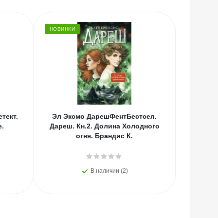
НОВИНКИ
тект.
Эл Эксмо ДарешФентБестсел.
Эл Эксм
е.
Дареш. Кн.2. Долина Холодного
Дневник
огня. Брандис К.
(Урсул
В наличии (2)