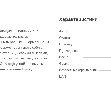
Характеристики
мающими. Полными сил.
Автор
раздражительными.
Обложка
Быть разным – нормально. И
Страниц
поможет вам узнать себя с
Год издания
ые страницы своими мыслями,
Вес, г
 в том, кто вы сегодня, и не
! А ещё узнайте, чему вы –
Формат
еек и злоеев Disney!
Возрастные ограничения
EAN