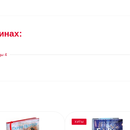
инах:
ды 4
ХИТЫ