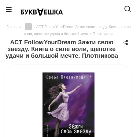
...
Главная
-
-
АСТ FollowYourDream Зажги свою звезду. Книга о силе
воли, щепотке удачи и большой мечте. Плотникова
АСТ FollowYourDream Зажги свою
звезду. Книга о силе воли, щепотке
удачи и большой мечте. Плотникова