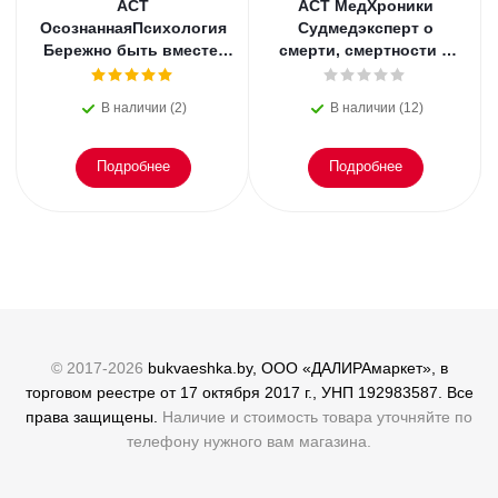
АСТ
АСТ МедХроники
ОсознаннаяПсихология
Судмедэксперт о
Бережно быть вместе.
смерти, смертности и
Второе дыхание любви,
раскрытии
или как пережить
преступлений. Всё, что
В наличии (2)
В наличии (12)
эмоциональное
осталось. Блэк
Подробнее
Подробнее
© 2017-2026
bukvaeshka.by, ООО «ДАЛИРАмаркет», в
торговом реестре от 17 октября 2017 г., УНП 192983587. Все
права защищены.
Наличие и стоимость товара уточняйте по
телефону нужного вам магазина.