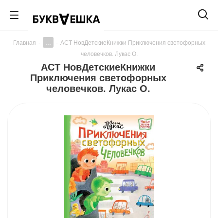
...
Главная
-
-
АСТ НовДетскиеКнижки Приключения светофорных
человечков. Лукас О.
АСТ НовДетскиеКнижки
Приключения светофорных
человечков. Лукас О.