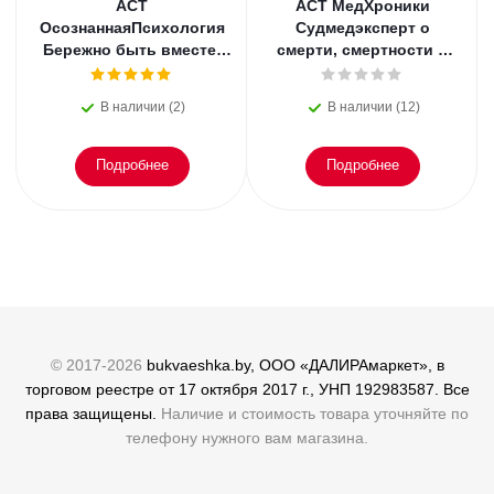
АСТ
АСТ МедХроники
ОсознаннаяПсихология
Судмедэксперт о
Бережно быть вместе.
смерти, смертности и
Второе дыхание любви,
раскрытии
или как пережить
преступлений. Всё, что
В наличии (2)
В наличии (12)
эмоциональное
осталось. Блэк
Подробнее
Подробнее
© 2017-2026
bukvaeshka.by, ООО «ДАЛИРАмаркет», в
торговом реестре от 17 октября 2017 г., УНП 192983587. Все
права защищены.
Наличие и стоимость товара уточняйте по
телефону нужного вам магазина.