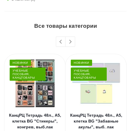
Все товары категории
НОВИНКИ
НОВИНКИ
УЧЕБНЫЕ
УЧЕБНЫЕ
ПОСОБИЯ,
ПОСОБИЯ,
КАНЦТОВАРЫ
КАНЦТОВАРЫ
КанцРЦ Тетрадь 48л., А5,
КанцРЦ Тетрадь 48л., А5,
клетка BG "Стикеры",
клетка BG "Забавные
конгрев, выб.лак
акулы", выб. лак