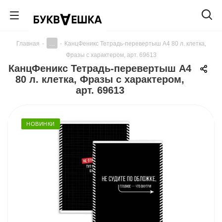
...
Главная
-
-
КанцФеникс Тетрадь-перевертыш А4 80 л. клетка,
Фразы с характером, арт. 69613
КанцФеникс Тетрадь-перевертыш А4
80 л. клетка, Фразы с характером,
арт. 69613
НОВИНКИ