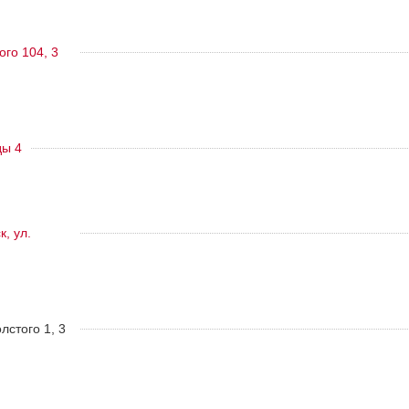
ого 104, 3
ды 4
, ул.
олстого 1, 3