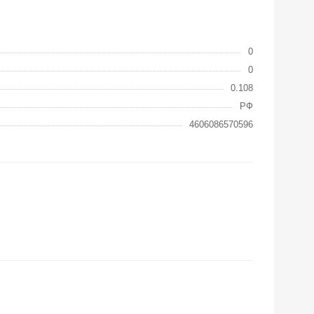
0
0
0.108
РФ
4606086570596