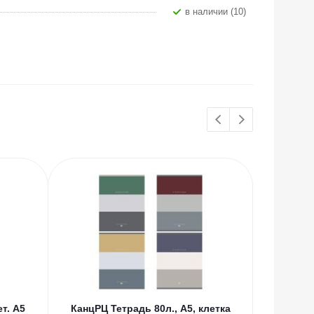
В наличии (10)
т. А5
КанцРЦ Тетрадь 80л., А5, клетка
КанцРЦ Т