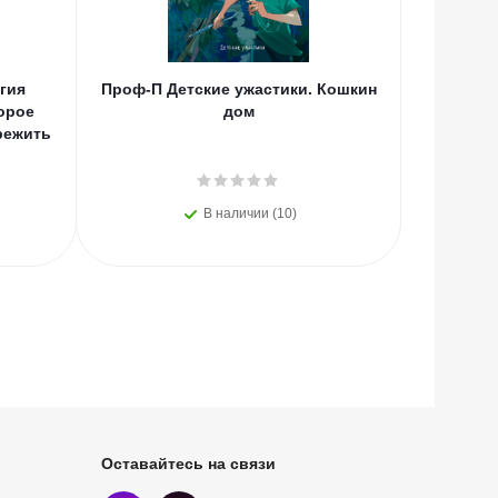
гия
Проф-П Детские ужастики. Кошкин
Мах Аз.
орое
дом
(нов
режить
В наличии (10)
Оставайтесь на связи