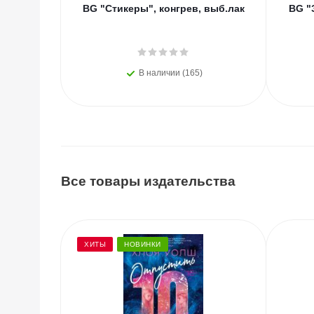
BG "Стикеры", конгрев, выб.лак
BG "
В наличии (165)
Все товары издательства
ХИТЫ
НОВИНКИ