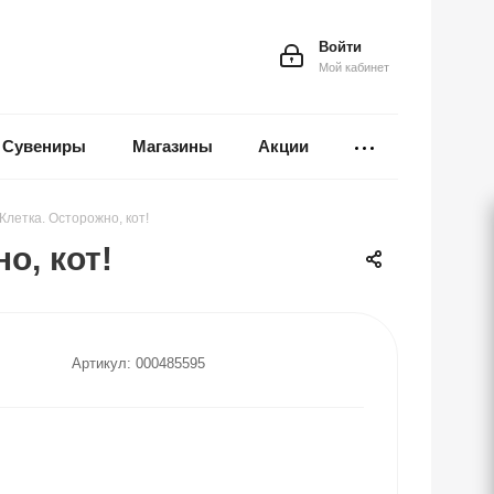
Войти
Мой кабинет
Сувениры
Магазины
Акции
Клетка. Осторожно, кот!
о, кот!
Артикул:
000485595