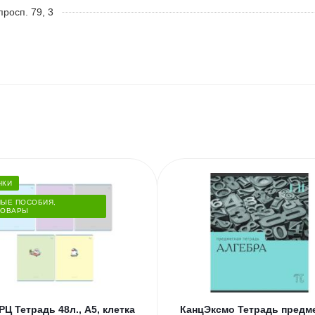
росп. 79, 3
НКИ
НЫЕ ПОСОБИЯ,
ТОВАРЫ
РЦ Тетрадь 48л., А5, клетка
КанцЭксмо Тетрадь предме