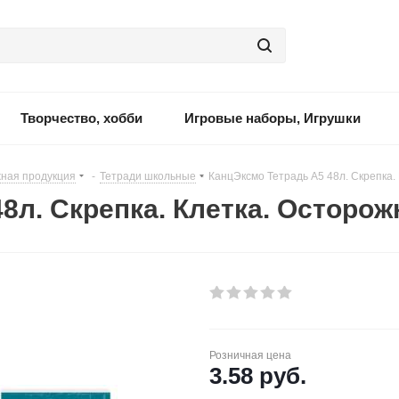
Творчество, хобби
Игровые наборы, Игрушки
ная продукция
-
Тетради школьные
-
КанцЭксмо Тетрадь А5 48л. Скрепка. 
8л. Скрепка. Клетка. Осторожн
Розничная цена
3.58
руб.