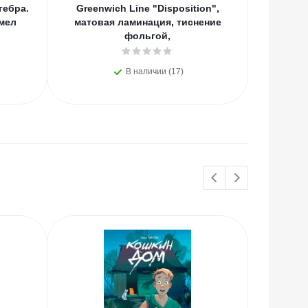
гебра.
Greenwich Line "Disposition",
"С
 мел
матовая ламинация, тиснение
фольгой,
В наличии (17)