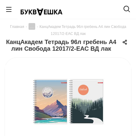
...
Главная
-
-
КанцАкадем Тетрадь 96л гребень А4 лин Свобода
12017/2-EAC ВД лак
КанцАкадем Тетрадь 96л гребень А4
лин Свобода 12017/2-EAC ВД лак