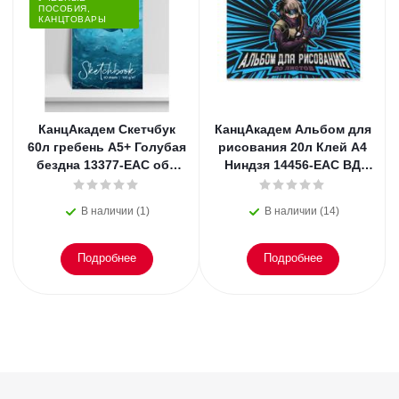
ПОСОБИЯ,
КАНЦТОВАРЫ
КанцАкадем Скетчбук
КанцАкадем Альбом для
60л гребень А5+ Голубая
рисования 20л Клей А4
бездна 13377-EAC обл
Ниндзя 14456-EAC ВД
БЦ мат лам 160г
лак
В наличии (1)
В наличии (14)
Подробнее
Подробнее