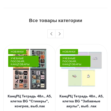
Все товары категории
НОВИНКИ
НОВИНКИ
УЧЕБНЫЕ
УЧЕБНЫЕ
ПОСОБИЯ,
ПОСОБИЯ,
КАНЦТОВАРЫ
КАНЦТОВАРЫ
КанцРЦ Тетрадь 48л., А5,
КанцРЦ Тетрадь 48л., А5,
клетка BG "Стикеры",
клетка BG "Забавные
конгрев, выб.лак
акулы", выб. лак