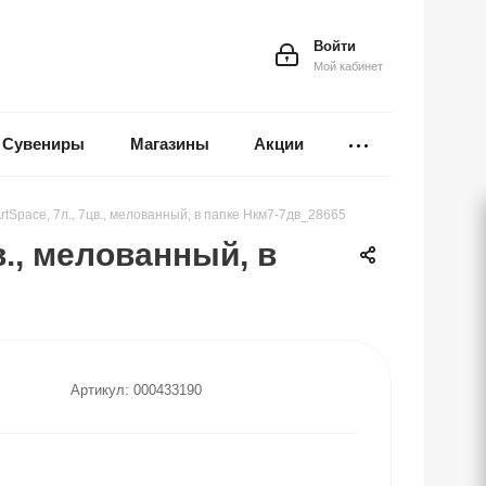
Войти
Мой кабинет
Сувениры
Магазины
Акции
rtSpace, 7л., 7цв., мелованный, в папке Нкм7-7дв_28665
в., мелованный, в
Артикул:
000433190