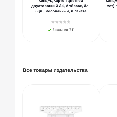
КанцРЦ Картон цветной
КанцА
двусторонний A4, ArtSpace, 8л.,
мет) 
8цв., мелованный, в пакете
В наличии (51)
Все товары издательства