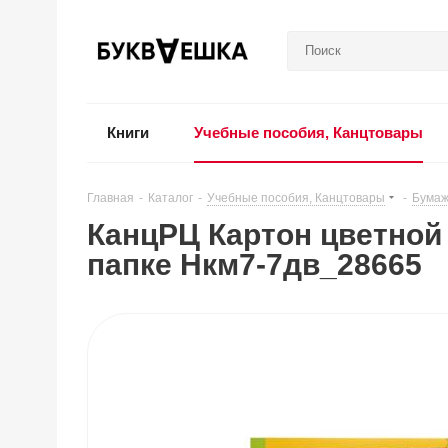
Книги
Учебные пособия, Канцтовары
Главная
-
Каталог
-
Учебные пособия, Канцтовары
-
Бумаж
КанцРЦ Картон цветной д
папке Нкм7-7дв_28665