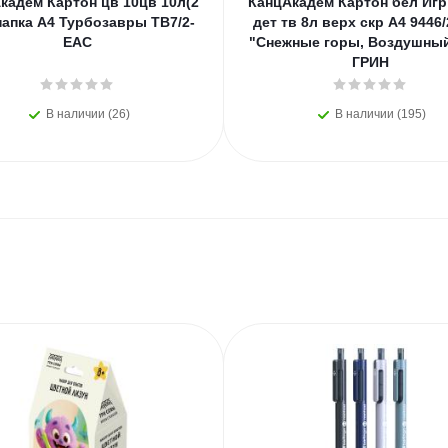
кадем Картон цв 10цв 10л(2
КанцАкадем Картон бел Игр 
папка А4 Турбозавры TB7/2-
дет тв 8л верх скр А4 9446
EAC
"Снежные горы, Воздушны
ГРИН
В наличии (26)
В наличии (195)