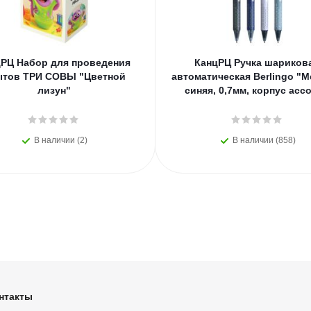
РЦ Набор для проведения
КанцРЦ Ручка шариков
ытов ТРИ СОВЫ "Цветной
автоматическая Berlingo "M
лизун"
синяя, 0,7мм, корпус асс
В наличии (2)
В наличии (858)
нтакты