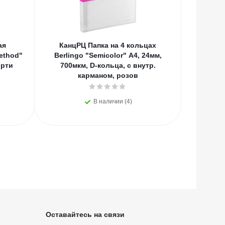
ая
КанцРЦ Папка на 4 кольцах
КанцРЦ
ethod"
Berlingo "Semicolor" А4, 24мм,
Berlin
орти
700мкм, D-кольца, с внутр.
700мк
карманом, розов
В наличии (4)
Оставайтесь на связи