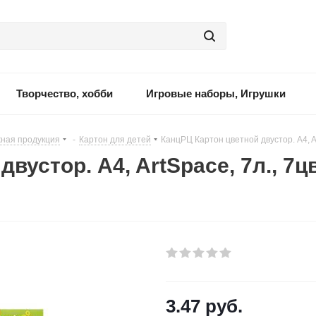
Творчество, хобби
Игровые наборы, Игрушки
ная продукция
-
Картон для детей
-
КанцРЦ Картон цветной двустор. A4, A
вустор. A4, ArtSpace, 7л., 7ц
3.47
руб.