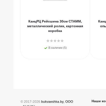
КанцРЦ Рейсшина 30см СТАММ,
Канц
металлический ролик, картонная
оп
коробка
В наличии (5)
Наши ко
© 2017-2026
bukvaeshka.by, ООО