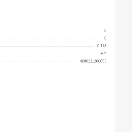
0
0
0.118
РФ
4680211266653