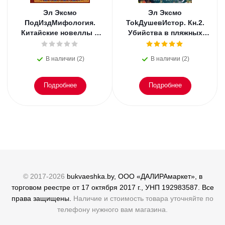
Эл Эксмо
Эл Эксмо
ПодИздМифология.
TokДушевИстор. Кн.2.
Китайские новеллы о
Убийства в пляжных
чудесах. Коллекционное
домиках.
издание с
В наличии (2)
В наличии (2)
иллюстрациями
Подробнее
Подробнее
© 2017-2026
bukvaeshka.by, ООО «ДАЛИРАмаркет», в
торговом реестре от 17 октября 2017 г., УНП 192983587. Все
права защищены.
Наличие и стоимость товара уточняйте по
телефону нужного вам магазина.